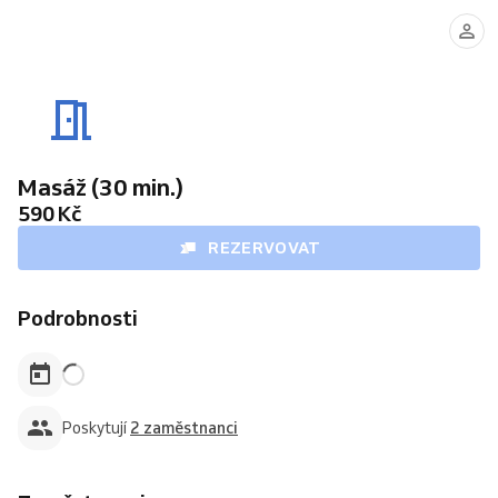
Matěj
Štěpán
Masáž (30 min.)
590 Kč
REZERVOVAT
Podrobnosti
Poskytují
2 zaměstnanci