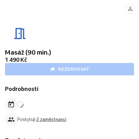
Matěj
Štěpán
Masáž (90 min.)
1 490 Kč
REZERVOVAT
Podrobnosti
Poskytují
2 zaměstnanci